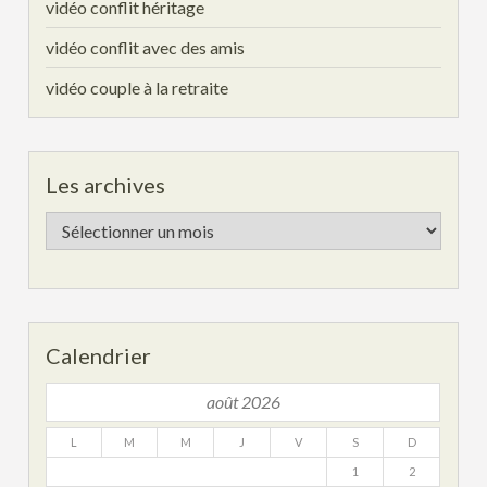
vidéo conflit héritage
vidéo conflit avec des amis
vidéo couple à la retraite
Les archives
Les
archives
Calendrier
août 2026
L
M
M
J
V
S
D
1
2