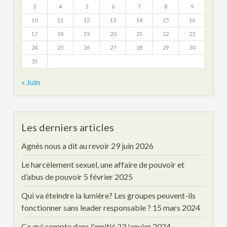
3
4
5
6
7
8
9
10
11
12
13
14
15
16
17
18
19
20
21
22
23
24
25
26
27
28
29
30
31
« Juin
Les derniers articles
Agnès nous a dit au revoir
29 juin 2026
Le harcèlement sexuel, une affaire de pouvoir et
d’abus de pouvoir
5 février 2025
Qui va éteindre la lumière? Les groupes peuvent-ils
fonctionner sans leader responsable ?
15 mars 2024
Ce qui compte dans l’amitié
23 janvier 2024