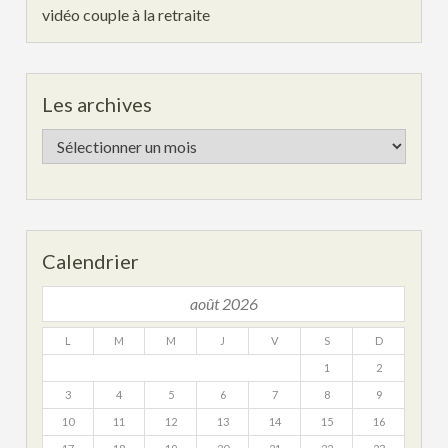
vidéo couple à la retraite
Les archives
Les
archives
Calendrier
août 2026
L
M
M
J
V
S
D
1
2
3
4
5
6
7
8
9
10
11
12
13
14
15
16