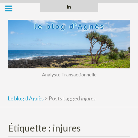
Skip
Linkedin
to
content
Analyste Transactionnelle
Le blog d'Agnès
>
Posts tagged
injures
Étiquette :
injures