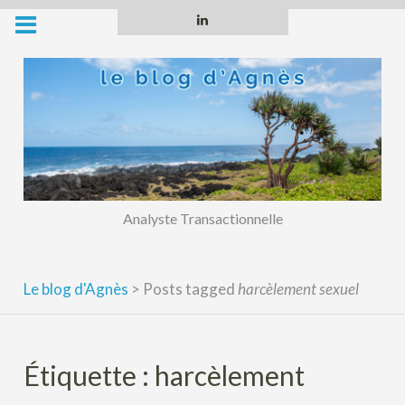
Skip
Linkedin
to
content
Analyste Transactionnelle
Le blog d'Agnès
>
Posts tagged
harcèlement sexuel
Étiquette :
harcèlement