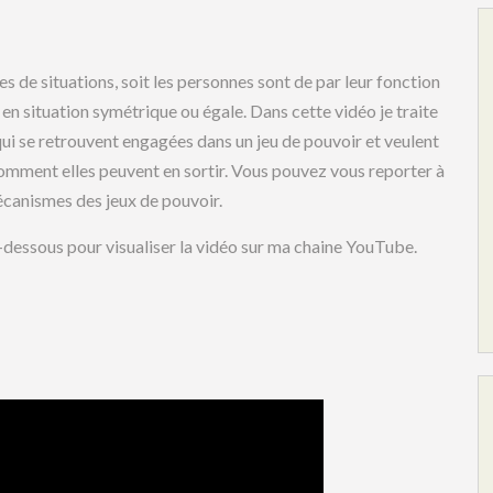
s de situations, soit les personnes sont de par leur fonction
 en situation symétrique ou égale. Dans cette vidéo je traite
qui se retrouvent engagées dans un jeu de pouvoir et veulent
omment elles peuvent en sortir. Vous pouvez vous reporter à
mécanismes des jeux de pouvoir.
 ci-dessous pour visualiser la vidéo sur ma chaine YouTube.