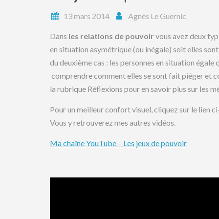
13 mars 2014
Agnès Le Guernic
Dans
les relations de pouvoir
vous avez deux type
en situation asymétrique (ou inégale) soit elles sont
du deuxième cas : les personnes en situation égale 
comprendre comment elles se sont fait piéger et c
la rubrique Réflexions pour en savoir plus sur les 
Pour un meilleur confort visuel, cliquez sur le lien
Vous y retrouverez mes autres vidéos.
Ma chaîne YouTube – Les jeux de pouvoir