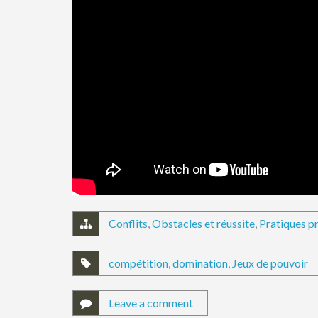
Conflits
,
Obstacles et réussite
,
Pratiques p
compétition
,
domination
,
Jeux de pouvoir
Leave a comment