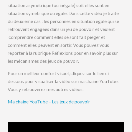
situation asymétrique (ou inégale) soit elles sont en
situation symétrique ou égale. Dans cette vidéo je traite
du deuxième cas : les personnes en situation égale qui se
retrouvent engagées dans un jeu de pouvoir et veulent
comprendre comment elles se sont fait piéger et
comment elles peuvent en sortir. Vous pouvez vous
reporter à la rubrique Réflexions pour en savoir plus sur
les mécanismes des jeux de pouvoir.
Pour un meilleur confort visuel, cliquez sur le lien ci-
dessous pour visualiser la vidéo sur ma chaine YouTube.
Vous y retrouverez mes autres vidéos.
Ma chaîne YouTube – Les jeux de pouvoir