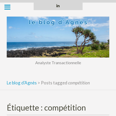
Skip
Linkedin
to
content
Analyste Transactionnelle
Le blog d'Agnès
>
Posts tagged
compétition
Étiquette :
compétition