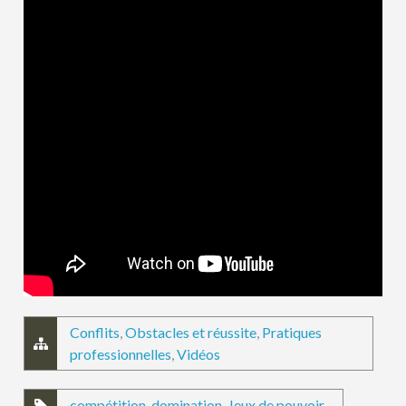
Conflits
,
Obstacles et réussite
,
Pratiques
professionnelles
,
Vidéos
compétition
,
domination
,
Jeux de pouvoir