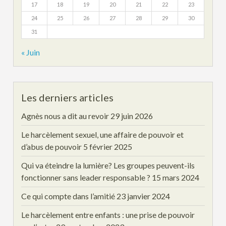
17
18
19
20
21
22
23
24
25
26
27
28
29
30
31
« Juin
Les derniers articles
Agnès nous a dit au revoir
29 juin 2026
Le harcèlement sexuel, une affaire de pouvoir et
d’abus de pouvoir
5 février 2025
Qui va éteindre la lumière? Les groupes peuvent-ils
fonctionner sans leader responsable ?
15 mars 2024
Ce qui compte dans l’amitié
23 janvier 2024
Le harcèlement entre enfants : une prise de pouvoir