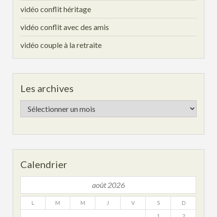
vidéo conflit héritage
vidéo conflit avec des amis
vidéo couple à la retraite
Les archives
Les
archives
Calendrier
août 2026
L
M
M
J
V
S
D
1
2