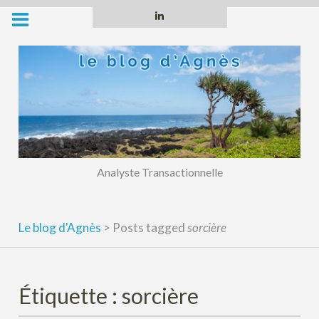
Skip
Linkedin
to
content
Analyste Transactionnelle
Le blog d'Agnès
>
Posts tagged
sorcière
Étiquette :
sorcière