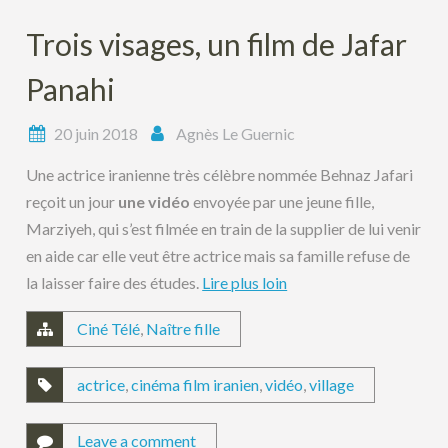
Trois visages, un film de Jafar
Panahi
20 juin 2018
Agnès Le Guernic
Une actrice iranienne très célèbre nommée Behnaz Jafari
reçoit un jour
une vidéo
envoyée par une jeune fille,
Marziyeh, qui s’est filmée en train de la supplier de lui venir
en aide car elle veut être actrice mais sa famille refuse de
la laisser faire des études.
Lire plus loin
Ciné Télé
,
Naître fille
actrice
,
cinéma film iranien
,
vidéo
,
village
Leave a comment