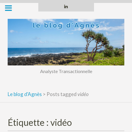
Skip
Linkedin
to
content
Analyste Transactionnelle
Le blog d'Agnès
>
Posts tagged
vidéo
Étiquette :
vidéo