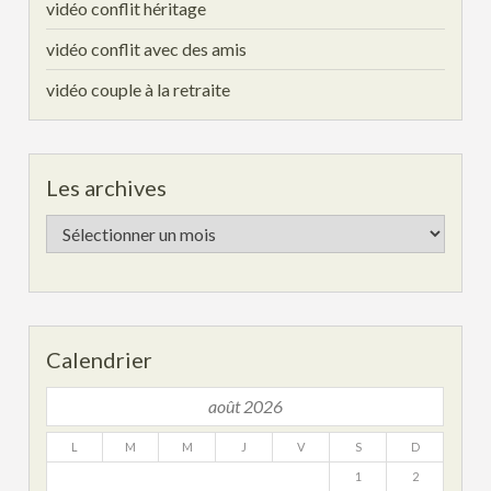
vidéo conflit héritage
vidéo conflit avec des amis
vidéo couple à la retraite
Les archives
Les
archives
Calendrier
août 2026
L
M
M
J
V
S
D
1
2