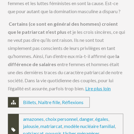
femmes et les luttes féministes en sont la cause. Est-ce
que pour autant que la domination masculine a disparu ?
Certains (ce sont en général des hommes) croient
que le patriarcat n’est plus
et je les crois sincères, ce qui
ne veut pas dire qu’ils ont raison. Ils ne sont tout
simplement pas conscients de leurs privilèges en tant
qu’hommes. Ainsi, l’un d’entre eux m’a-t-il affirmé que
la
différence de salaires
entre femmes et hommes était
une des dernières traces du caractère patriarcal de notre
société. Dans la vie quotidienne des couples, pour lui
l’égalité est assurée, parfois trop bien.
Lire plus loin
Billets
,
Naître fille
,
Réflexions
amazones
,
choix personnel
,
danger
,
égales
,
jalousie
,
matriarcat
,
modèle nucléaire familial
,
patriarcat
,
pouvoir
,
tâches ménagères
,