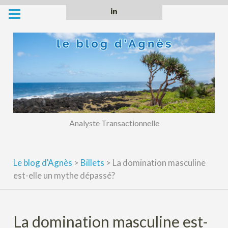
Skip
Linkedin
to
content
Analyste Transactionnelle
Le blog d'Agnès
>
Billets
>
La domination masculine
est-elle un mythe dépassé?
La domination masculine est-