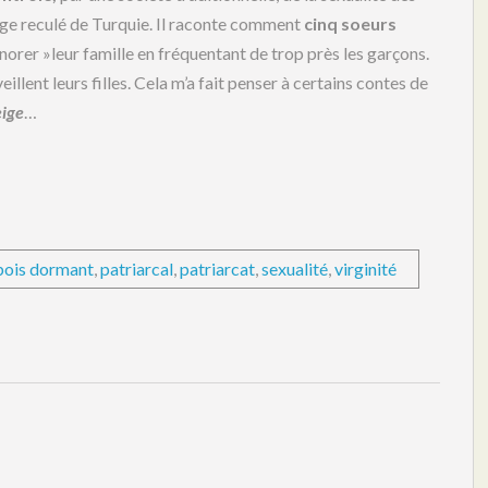
age reculé de Turquie. Il raconte comment
cinq soeurs
norer »leur famille en fréquentant de trop près les garçons.
illent leurs filles. Cela m’a fait penser à certains contes de
ige
…
 bois dormant
,
patriarcal
,
patriarcat
,
sexualité
,
virginité