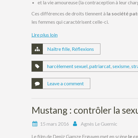
et la vie amoureuse (la contraception à leur char
Ces différences de droits tiennent à
la société pat
les femmes qui caractérisent celle-ci.
Lire plus loin
Naître fille
,
Réflexions
harcèlement sexuel
,
patriarcat
,
sexisme
,
str
Leave a comment
Mustang : contrôler la sexua
15 mars 2016
Agnès Le Guernic
Le film de Deniz Gamze Erguven met en scène
le c