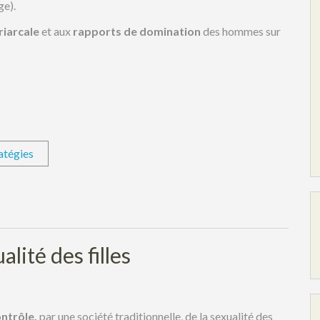
ge).
riarcale
et aux
rapports de domination
des hommes sur
atégies
lité des filles
ontrôle,
par une société traditionnelle, de la sexualité des