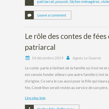
patriarcat
,
pouvoir
,
tâches ménagères
,
viol
Leave a comment
Le rôle des contes de fées
patriarcal
14 décembre 2019
Agnès Le Guernic
Le conte parle à l’enfant de la famille où il est né et où
est censée fonder ailleurs une autre famille (c’est l
d’origine. Ce sera le cas aussi pour la fille qui n’aur
fée, Cendrillon serait restée au service de son père,
Lire plus loin
Naître fille
,
Réflexions