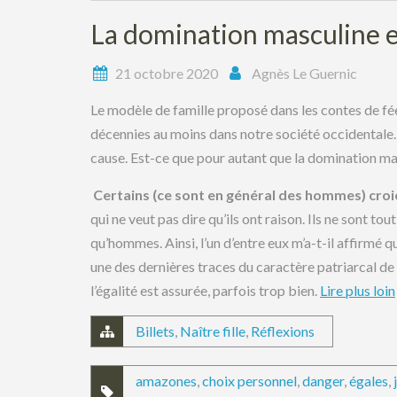
La domination masculine e
21 octobre 2020
Agnès Le Guernic
Le modèle de famille proposé dans les contes de f
décennies au moins dans notre société occidentale. 
cause. Est-ce que pour autant que la domination ma
Certains (ce sont en général des hommes) croie
qui ne veut pas dire qu’ils ont raison. Ils ne sont t
qu’hommes. Ainsi, l’un d’entre eux m’a-t-il affirmé q
une des dernières traces du caractère patriarcal de 
l’égalité est assurée, parfois trop bien.
Lire plus loin
Billets
,
Naître fille
,
Réflexions
amazones
,
choix personnel
,
danger
,
égales
,