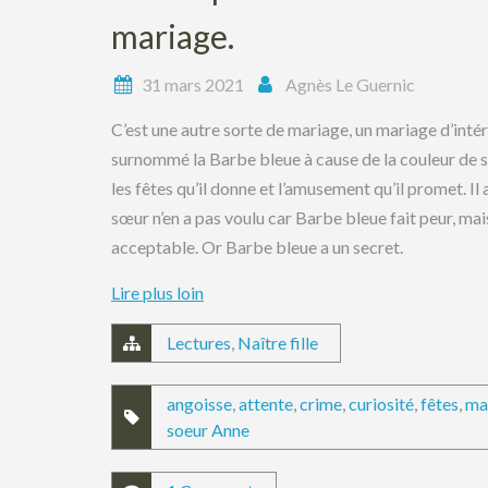
mariage.
31 mars 2021
Agnès Le Guernic
C’est une autre sorte de mariage, un mariage d’intér
surnommé la Barbe bleue à cause de la couleur de sa 
les fêtes qu’il donne et l’amusement qu’il promet. Il
sœur n’en a pas voulu car Barbe bleue fait peur, mais
acceptable. Or Barbe bleue a un secret.
Lire plus loin
Lectures
,
Naître fille
angoisse
,
attente
,
crime
,
curiosité
,
fêtes
,
ma
soeur Anne