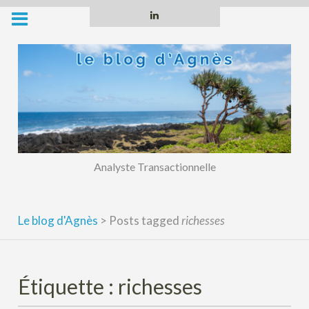
Skip
Linkedin
to
content
Analyste Transactionnelle
Le blog d'Agnès
>
Posts tagged
richesses
Étiquette :
richesses