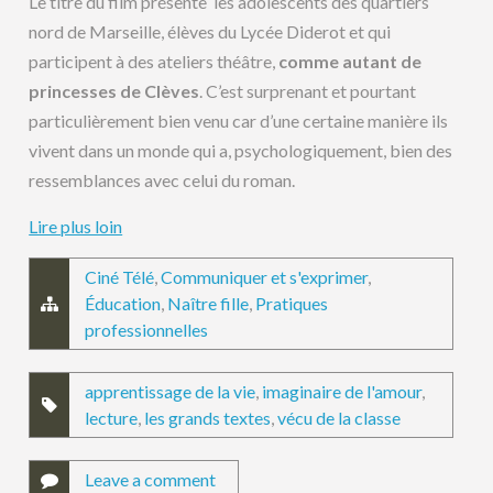
Le titre du film présente les adolescents des quartiers
nord de Marseille, élèves du Lycée Diderot et qui
participent à des ateliers théâtre,
comme autant de
princesses de Clèves
. C’est surprenant et pourtant
particulièrement bien venu car d’une certaine manière ils
vivent dans un monde qui a, psychologiquement, bien des
ressemblances avec celui du roman.
Lire plus loin
Ciné Télé
,
Communiquer et s'exprimer
,
Éducation
,
Naître fille
,
Pratiques
professionnelles
apprentissage de la vie
,
imaginaire de l'amour
,
lecture
,
les grands textes
,
vécu de la classe
Leave a comment