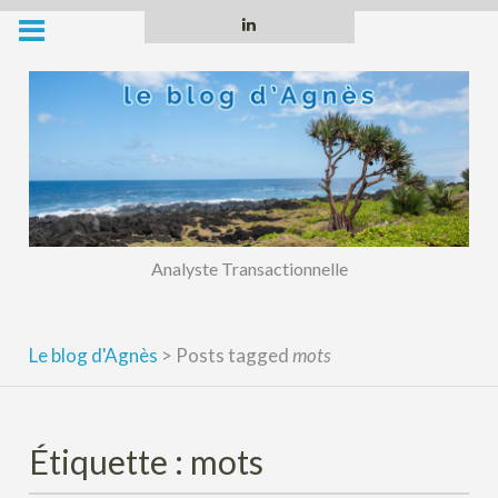
Skip
Linkedin
to
content
Analyste Transactionnelle
Le blog d'Agnès
>
Posts tagged
mots
Étiquette :
mots