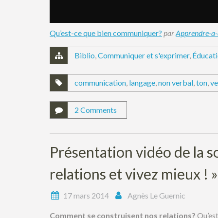
Qu’est-ce que bien communiquer?
par
Apprendre-a-
Biblio
,
Communiquer et s'exprimer
,
Éducat
communication
,
langage
,
non verbal
,
ton
,
ve
2 Comments
Présentation vidéo de la so
relations et vivez mieux ! »
17 mars 2014
Agnès Le Guernic
Comment se construisent nos relations?
Qu’est