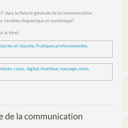
AT dans la théorie générale de la communication
ux modèles linguistique et systémique?
r le titre)
tacles et réussite
,
Pratiques professionnelles
,
ntexte
,
corps
,
digital
,
émetteur
,
message
,
mots
,
re de la communication