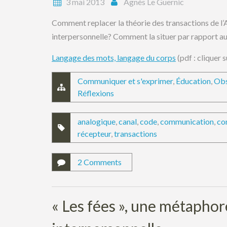
3 mai 2013
Agnès Le Guernic
Comment replacer la théorie des transactions de l’
interpersonnelle? Comment la situer par rapport a
Langage des mots, langage du corps
(pdf : cliquer su
Communiquer et s'exprimer
,
Éducation
,
Obs
Réflexions
analogique
,
canal
,
code
,
communication
,
co
récepteur
,
transactions
2 Comments
« Les fées », une métapho