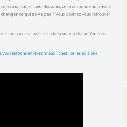
ain à un autre : celui des amis, celui du monde du travail,
hanger ce qui ne va pas ?
Vous pourrez vous retrouver
 ci-dessous pour visualiser la vidéo sur ma chaine YouTube.
os relations et vivez mieux ! chez Ixelles éditions