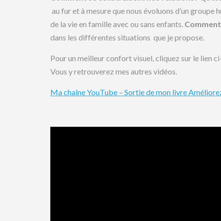
au fur et à mesure que nous évoluons d’un groupe hum
de la vie en famille avec ou sans enfants.
Comment c
dans les différentes situations que je propose.
Pour un meilleur confort visuel, cliquez sur le lien
Vous y retrouverez mes autres vidéos.
Ma chaîne YouTube – Sortie de mon livre Améliorez v