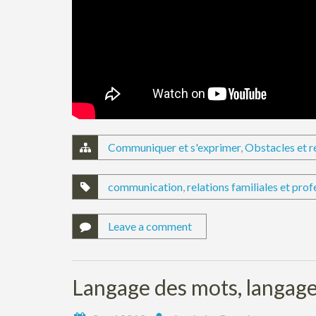
Communiquer et s'exprimer
,
Obstacles et r
communication
,
relations familiales et prof
Leave a comment
Langage des mots, langage