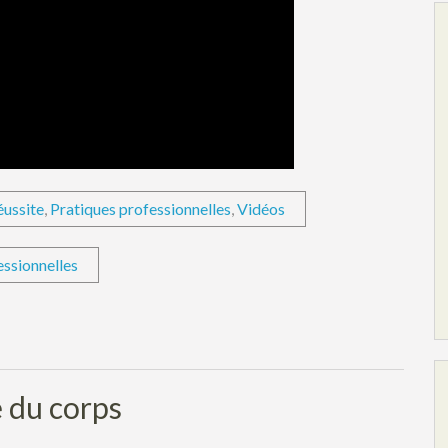
éussite
,
Pratiques professionnelles
,
Vidéos
essionnelles
 du corps