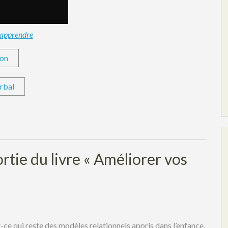
apprendre
ion
rbal
rtie du livre « Améliorer vos
-ce qui reste des modèles relationnels appris dans l’enfance,