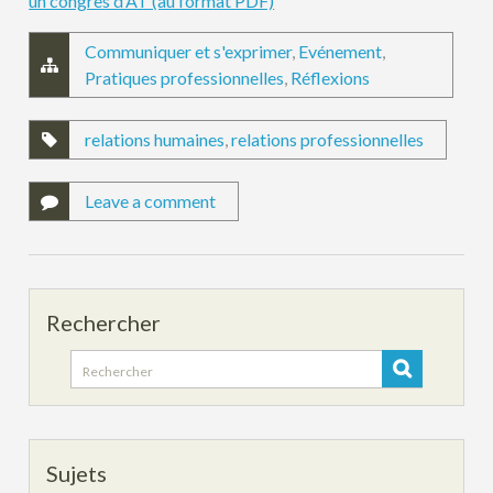
un congrès d’AT (au format PDF)
Communiquer et s'exprimer
,
Evénement
,
Pratiques professionnelles
,
Réflexions
relations humaines
,
relations professionnelles
Leave a comment
Rechercher
Search
for:
Sujets