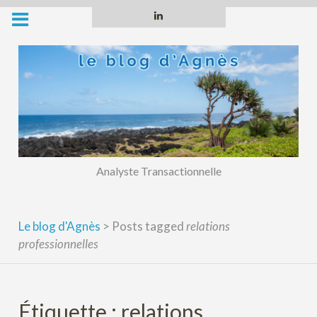
Skip
Linkedin
to
content
Analyste Transactionnelle
Le blog d'Agnès
>
Posts tagged
relations
professionnelles
Étiquette :
relations