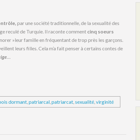
ontrôle,
par une société traditionnelle, de la sexualité des
age reculé de Turquie. Il raconte comment
cinq soeurs
norer »leur famille en fréquentant de trop près les garçons.
illent leurs filles. Cela m’a fait penser à certains contes de
ige
…
 bois dormant
,
patriarcal
,
patriarcat
,
sexualité
,
virginité