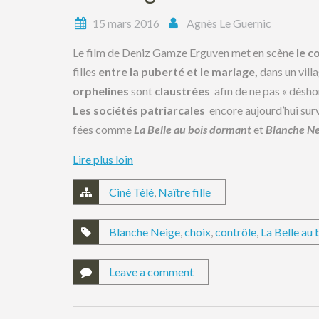
15 mars 2016
Agnès Le Guernic
Le film de Deniz Gamze Erguven met en scène
le c
filles
entre la puberté et le mariage,
dans un vill
orphelines
sont
claustrées
afin de ne pas « désho
Les sociétés patriarcales
encore aujourd’hui surve
fées comme
La Belle au bois dormant
et
Blanche Ne
Lire plus loin
Ciné Télé
,
Naître fille
Blanche Neige
,
choix
,
contrôle
,
La Belle au
Leave a comment