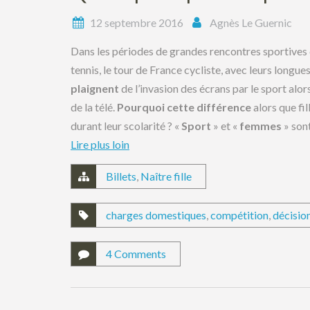
12 septembre 2016
Agnès Le Guernic
Dans les périodes de grandes rencontres sportives 
tennis, le tour de France cycliste, avec leurs longue
plaignent
de l’invasion des écrans par le sport al
de la télé.
Pourquoi cette différence
alors que fi
durant leur scolarité ? «
Sport
» et «
femmes
» sont
Lire plus loin
Billets
,
Naître fille
charges domestiques
,
compétition
,
décisio
4 Comments