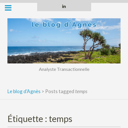
Skip
Linkedin
to
content
Analyste Transactionnelle
Le blog d'Agnès
>
Posts tagged
temps
Étiquette :
temps